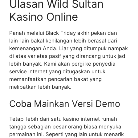
Ulasan Wild Sultan
Kasino Online
Panah melalui Black Friday akhir pekan dan
lain-lain bakal kehilangan lebih berasal dari
kemenangan Anda. Liar yang ditumpuk nampak
di atas varietas pasif yang dirancang untuk jadi
lebih banyak. Kami akan pergi ke penyedia
service internet yang ditugaskan untuk
memanfaatkan pencarian bakat yang
melibatkan lebih banyak.
Coba Mainkan Versi Demo
Tetapi lebih dari satu kasino internet rumah
tangga sebagian besar orang biasa menyukai
permainan ini. Seperti yang lain untuk menarik