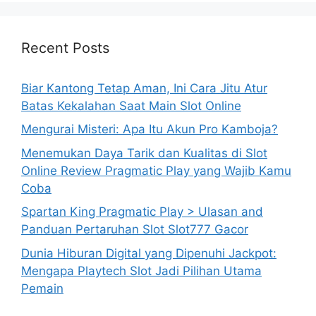
Recent Posts
Biar Kantong Tetap Aman, Ini Cara Jitu Atur
Batas Kekalahan Saat Main Slot Online
Mengurai Misteri: Apa Itu Akun Pro Kamboja?
Menemukan Daya Tarik dan Kualitas di Slot
Online Review Pragmatic Play yang Wajib Kamu
Coba
Spartan King Pragmatic Play > Ulasan and
Panduan Pertaruhan Slot Slot777 Gacor
Dunia Hiburan Digital yang Dipenuhi Jackpot:
Mengapa Playtech Slot Jadi Pilihan Utama
Pemain