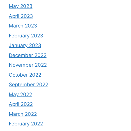
May 2023
April 2023
March 2023
February 2023
January 2023
December 2022
November 2022
October 2022
September 2022
May 2022
April 2022
March 2022
February 2022