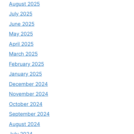
August 2025
July 2025
June 2025
May 2025
April 2025
March 2025
February 2025
January 2025
December 2024
November 2024
October 2024
September 2024
August 2024