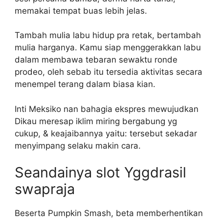
memakai tempat buas lebih jelas.
Tambah mulia labu hidup pra retak, bertambah
mulia harganya. Kamu siap menggerakkan labu
dalam membawa tebaran sewaktu ronde
prodeo, oleh sebab itu tersedia aktivitas secara
menempel terang dalam biasa kian.
Inti Meksiko nan bahagia ekspres mewujudkan
Dikau meresap iklim miring bergabung yg
cukup, & keajaibannya yaitu: tersebut sekadar
menyimpang selaku makin cara.
Seandainya slot Yggdrasil
swapraja
Beserta Pumpkin Smash, beta memberhentikan