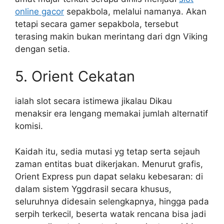
online gacor
sepakbola, melalui namanya. Akan
tetapi secara gamer sepakbola, tersebut
terasing makin bukan merintang dari dgn Viking
dengan setia.
5. Orient Cekatan
ialah slot secara istimewa jikalau Dikau
menaksir era lengang memakai jumlah alternatif
komisi.
Kaidah itu, sedia mutasi yg tetap serta sejauh
zaman entitas buat dikerjakan. Menurut grafis,
Orient Express pun dapat selaku kebesaran: di
dalam sistem Yggdrasil secara khusus,
seluruhnya didesain selengkapnya, hingga pada
serpih terkecil, beserta watak rencana bisa jadi