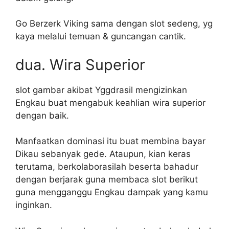
Go Berzerk Viking sama dengan slot sedeng, yg
kaya melalui temuan & guncangan cantik.
dua. Wira Superior
slot gambar akibat Yggdrasil mengizinkan
Engkau buat mengabuk keahlian wira superior
dengan baik.
Manfaatkan dominasi itu buat membina bayar
Dikau sebanyak gede. Ataupun, kian keras
terutama, berkolaborasilah beserta bahadur
dengan berjarak guna membaca slot berikut
guna mengganggu Engkau dampak yang kamu
inginkan.