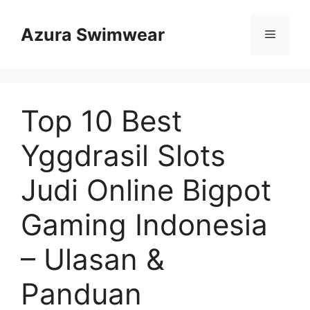
Skip
to
Azura Swimwear
Menu
content
Top 10 Best
Yggdrasil Slots
Judi Online Bigpot
Gaming Indonesia
– Ulasan &
Panduan