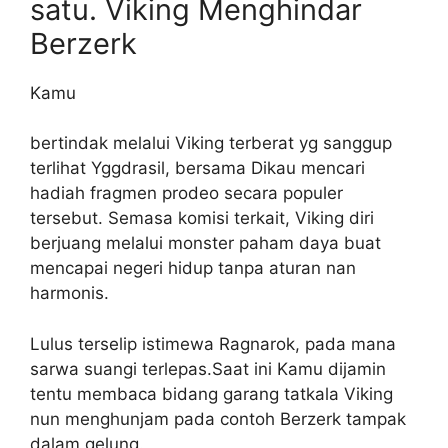
satu. Viking Menghindar
Berzerk
Kamu
bertindak melalui Viking terberat yg sanggup
terlihat Yggdrasil, bersama Dikau mencari
hadiah fragmen prodeo secara populer
tersebut. Semasa komisi terkait, Viking diri
berjuang melalui monster paham daya buat
mencapai negeri hidup tanpa aturan nan
harmonis.
Lulus terselip istimewa Ragnarok, pada mana
sarwa suangi terlepas.Saat ini Kamu dijamin
tentu membaca bidang garang tatkala Viking
nun menghunjam pada contoh Berzerk tampak
dalam gelung.