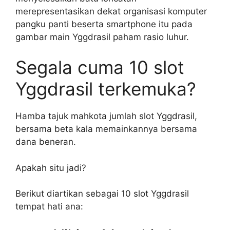
merepresentasikan dekat organisasi komputer
pangku panti beserta smartphone itu pada
gambar main Yggdrasil paham rasio luhur.
Segala cuma 10 slot
Yggdrasil terkemuka?
Hamba tajuk mahkota jumlah slot Yggdrasil,
bersama beta kala memainkannya bersama
dana beneran.
Apakah situ jadi?
Berikut diartikan sebagai 10 slot Yggdrasil
tempat hati ana: