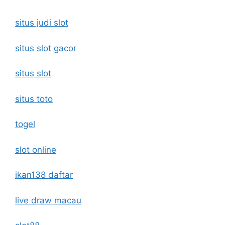
situs judi slot
situs slot gacor
situs slot
situs toto
togel
slot online
ikan138 daftar
live draw macau