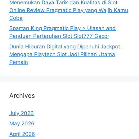
Menemukan Daya Tarik dan Kualitas di Slot
Online Review Pragmatic Play yang Wajib Kamu
Coba
Spartan King Pragmatic Play > Ulasan and
Panduan Pertaruhan Slot Slot777 Gacor
Dunia Hiburan Digital yang Dipenuhi Jackpot:
Mengapa Playtech Slot Jadi Pilihan Utama
Pemain
Archives
July 2026
May 2026
April 2026