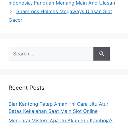
Indonesia, Panduan Menang Main And Ulasan
Shamrock Holmes Megaways Ulasan Slot
Gacor
Search
for:
Recent Posts
Biar Kantong Tetap Aman, Ini Cara Jitu Atur
Batas Kekalahan Saat Main Slot Online
Mengurai Misteri: Apa Itu Akun Pro Kamboja?