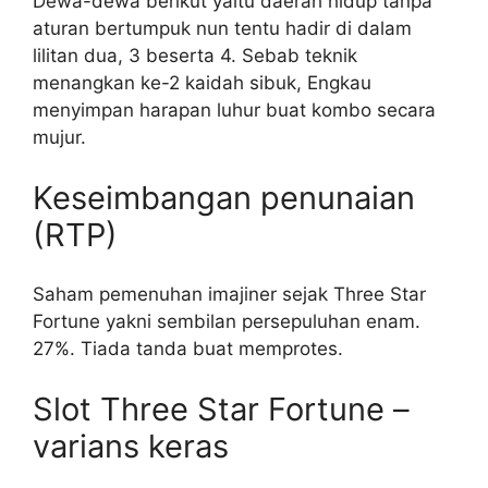
Dewa-dewa berikut yaitu daerah hidup tanpa
aturan bertumpuk nun tentu hadir di dalam
lilitan dua, 3 beserta 4. Sebab teknik
menangkan ke-2 kaidah sibuk, Engkau
menyimpan harapan luhur buat kombo secara
mujur.
Keseimbangan penunaian
(RTP)
Saham pemenuhan imajiner sejak Three Star
Fortune yakni sembilan persepuluhan enam.
27%. Tiada tanda buat memprotes.
Slot Three Star Fortune –
varians keras