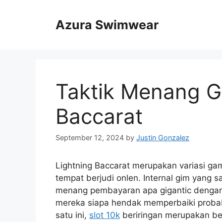
Skip
to
Azura Swimwear
content
Taktik Menang G
Baccarat
September 12, 2024
by
Justin Gonzalez
Lightning Baccarat merupakan variasi ga
tempat berjudi onlen. Internal gim yang s
menang pembayaran apa gigantic dengan j
mereka siapa hendak memperbaiki probab
satu ini,
slot 10k
beriringan merupakan be