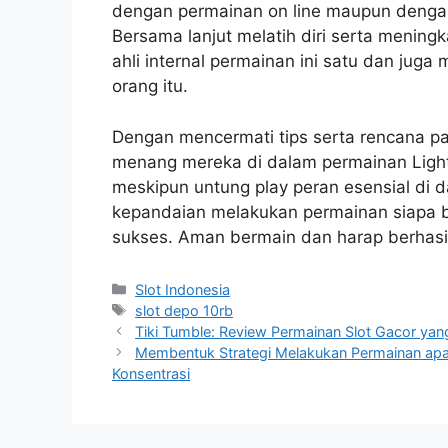
dengan permainan on line maupun dengan
Bersama lanjut melatih diri serta menin
ahli internal permainan ini satu dan ju
orang itu.
Dengan mencermati tips serta rencana pad
menang mereka di dalam permainan Light
meskipun untung play peran esensial di d
kepandaian melakukan permainan siapa b
sukses. Aman bermain dan harap berhasi
Categories
Slot Indonesia
Tags
slot depo 10rb
Tiki Tumble: Review Permainan Slot Gacor y
Membentuk Strategi Melakukan Permainan apa K
Konsentrasi