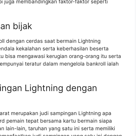
pi juga membandingkan faktor-faktor seperti
an bijak
oll dengan cerdas saat bermain Lightning
endala kekalahan serta keberhasilan beserta
aku bisa mengawasi kerugian orang-orang itu serta
empunyai teratur dalam mengelola bankroll ialah
ngan Lightning dengan
ccarat merupakan judi sampingan Lightning apa
rd pemain tepat bersama kartu bermain siapa
n lain-lain, taruhan yang satu ini serta memiliki