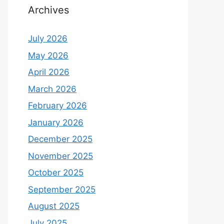
Archives
July 2026
May 2026
April 2026
March 2026
February 2026
January 2026
December 2025
November 2025
October 2025
September 2025
August 2025
July 2025