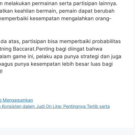
 melakukan permainan serta partisipan lainnya.
gkatkan keahlian bermain, pemain dapat berubah
ga memperbaiki kesempatan mengalahkan orang-
a atas, partisipan bisa memperbaiki probabilitas
ning Baccarat.Penting bagi diingat bahwa
alam game ini, pelaku apa punya strategi dan juga
agus punya kesempatan lebih besar luas bagi
l!
ang Mengagumkan
onsisten dalam Judi On Line: Pentingnya Tertib serta