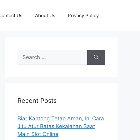
Contact Us
About Us
Privacy Policy
Search
for:
Recent Posts
Biar Kantong Tetap Aman, Ini Cara
Jitu Atur Batas Kekalahan Saat
Main Slot Online