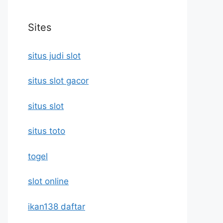
Sites
situs judi slot
situs slot gacor
situs slot
situs toto
togel
slot online
ikan138 daftar