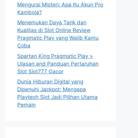
Mengurai Misteri: Apa Itu Akun Pro
Kamboja?
Menemukan Daya Tarik dan
Kualitas di Slot Online Review
Pragmatic Play yang Wajib Kamu
Coba
Spartan King Pragmatic Play >
Ulasan and Panduan Pertaruhan
Slot Slot777 Gacor
Dunia Hiburan Digital yang
Dipenuhi Jackpot: Mengapa
Playtech Slot Jadi Pilihan Utama
Pemain