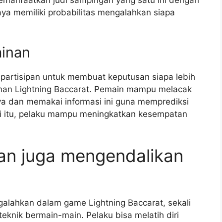
manfaatkan judi sampingan yang satu ini dengan
ya memiliki probabilitas mengalahkan siapa
inan
artisipan untuk membuat keputusan siapa lebih
an Lightning Baccarat. Pemain mampu melacak
ya dan memakai informasi ini guna memprediksi
ti itu, pelaku mampu meningkatkan kesempatan
an juga mengendalikan
alahkan dalam game Lightning Baccarat, sekali
eknik bermain-main. Pelaku bisa melatih diri