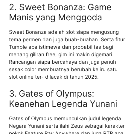
2. Sweet Bonanza: Game
Manis yang Menggoda
Sweet Bonanza adalah slot siapa mengusung
tema permen dan juga buah-buahan. Serta fitur
Tumble apa istimewa dan probabilitas bagi
menang giliran free, gim ini makin digemari.
Rancangan siapa bercahaya dan juga penuh
sesak color membuatnya berubah keliru satu
slot online ter- dilacak di tahun 2025.
3. Gates of Olympus:
Keanehan Legenda Yunani
Gates of Olympus memunculkan judul legenda
Negara Yunani serta ilahi Zeus sebagai karakter
pokok.Feature Pay Anywhere dan juga RTP apa