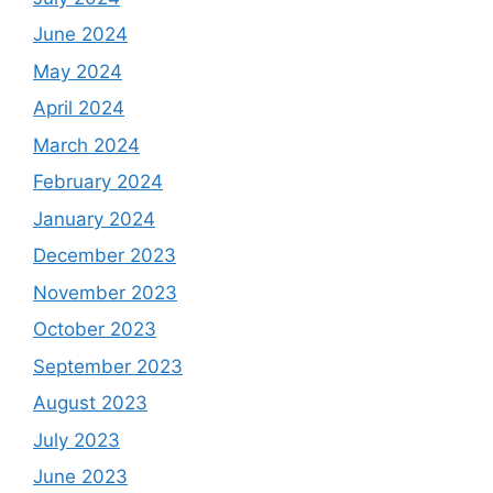
June 2024
May 2024
April 2024
March 2024
February 2024
January 2024
December 2023
November 2023
October 2023
September 2023
August 2023
July 2023
June 2023