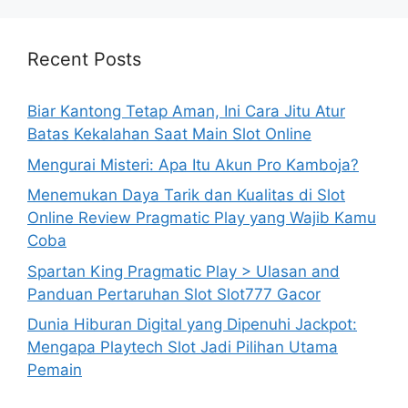
Recent Posts
Biar Kantong Tetap Aman, Ini Cara Jitu Atur
Batas Kekalahan Saat Main Slot Online
Mengurai Misteri: Apa Itu Akun Pro Kamboja?
Menemukan Daya Tarik dan Kualitas di Slot
Online Review Pragmatic Play yang Wajib Kamu
Coba
Spartan King Pragmatic Play > Ulasan and
Panduan Pertaruhan Slot Slot777 Gacor
Dunia Hiburan Digital yang Dipenuhi Jackpot:
Mengapa Playtech Slot Jadi Pilihan Utama
Pemain