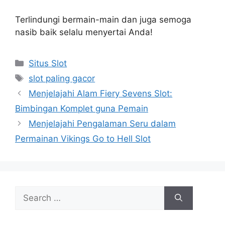
Terlindungi bermain-main dan juga semoga
nasib baik selalu menyertai Anda!
Categories
Situs Slot
Tags
slot paling gacor
Menjelajahi Alam Fiery Sevens Slot:
Bimbingan Komplet guna Pemain
Menjelajahi Pengalaman Seru dalam
Permainan Vikings Go to Hell Slot
Search
for: