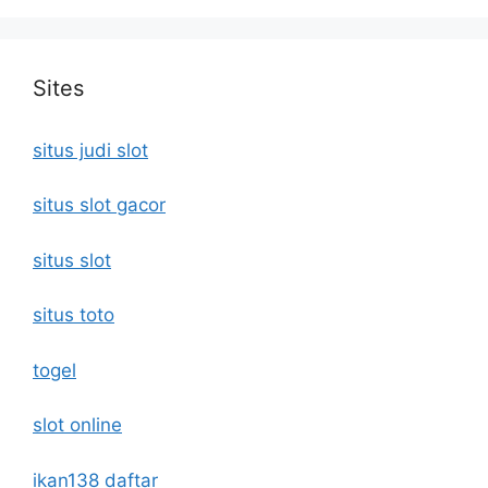
Sites
situs judi slot
situs slot gacor
situs slot
situs toto
togel
slot online
ikan138 daftar