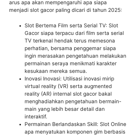
arus apa akan mempengaruhi apa siapa
menjadi slot gacor paling dicari di tahun 2025:
Slot Bertema Film serta Serial TV: Slot
Gacor siapa terpacu dari film serta serial
TV terkenal hendak terus memesona
perhatian, bersama penggemar siapa
ingin merasakan pengetahuan melakukan
permainan seraya menikmati karakter
kesukaan mereka semua.
Inovasi Inovasi: Utilisasi inovasi mirip
virtual reality (VR) serta augmented
reality (AR) internal slot gacor bakal
menghadiahkan pengetahuan bermain-
main yang lebih besar detail dan
interaktif.
Permainan Berlandaskan Skill: Slot Online
apa menyatukan komponen gim berbasis