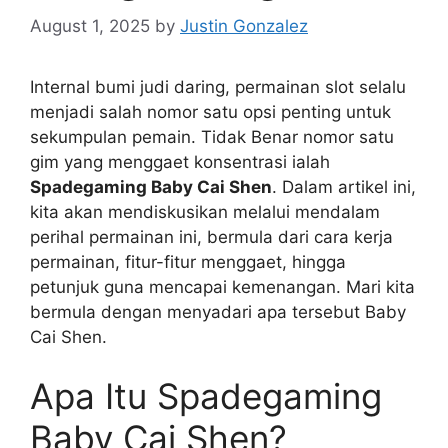
August 1, 2025
by
Justin Gonzalez
Internal bumi judi daring, permainan slot selalu
menjadi salah nomor satu opsi penting untuk
sekumpulan pemain. Tidak Benar nomor satu
gim yang menggaet konsentrasi ialah
Spadegaming Baby Cai Shen
. Dalam artikel ini,
kita akan mendiskusikan melalui mendalam
perihal permainan ini, bermula dari cara kerja
permainan, fitur-fitur menggaet, hingga
petunjuk guna mencapai kemenangan. Mari kita
bermula dengan menyadari apa tersebut Baby
Cai Shen.
Apa Itu Spadegaming
Baby Cai Shen?