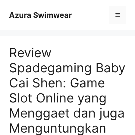
Skip
to
Azura Swimwear
Menu
content
Review
Spadegaming Baby
Cai Shen: Game
Slot Online yang
Menggaet dan juga
Menguntungkan