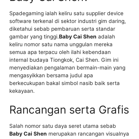
Spadegaming ialah keliru satu supplier device
software terkenal di sektor industri gim daring,
diketahui sebab pembaruan serta standar
gambar yang tinggi.
Baby Cai Shen
adalah
keliru nomor satu nama unggulan mereka
semua apa terpacu oleh ilahi kebendaan
internal budaya Tiongkok, Cai Shen. Gim ini
menyediakan pengalaman bermain-main yang
mengasyikkan bersama judul apa
berkecukupan bakal simbol nasib baik serta
kekayaan.
Rancangan serta Grafis
Salah nomor satu daya seret utama sebab
Baby Cai Shen
merupakan rancangan visualnya