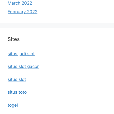
March 2022
February 2022
Sites
situs judi slot
situs slot gacor
situs slot
situs toto
togel