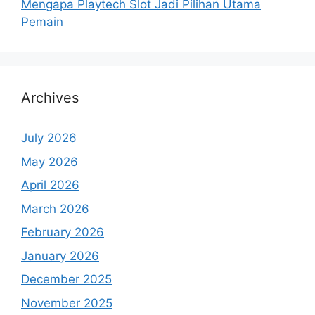
Mengapa Playtech Slot Jadi Pilihan Utama
Pemain
Archives
July 2026
May 2026
April 2026
March 2026
February 2026
January 2026
December 2025
November 2025