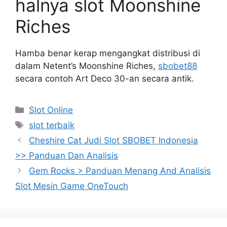
halnya slot Moonshine
Riches
Hamba benar kerap mengangkat distribusi di
dalam Netent’s Moonshine Riches,
sbobet88
secara contoh Art Deco 30-an secara antik.
Categories
Slot Online
Tags
slot terbaik
Cheshire Cat Judi Slot SBOBET Indonesia
>> Panduan Dan Analisis
Gem Rocks > Panduan Menang And Analisis
Slot Mesin Game OneTouch