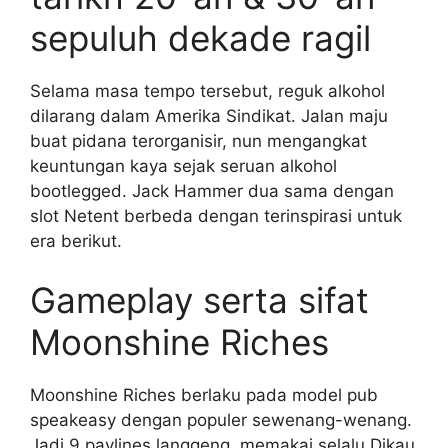
sepuluh dekade ragil
Selama masa tempo tersebut, reguk alkohol
dilarang dalam Amerika Sindikat. Jalan maju
buat pidana terorganisir, nun mengangkat
keuntungan kaya sejak seruan alkohol
bootlegged. Jack Hammer dua sama dengan
slot Netent berbeda dengan terinspirasi untuk
era berikut.
Gameplay serta sifat
Moonshine Riches
Moonshine Riches berlaku pada model pub
speakeasy dengan populer sewenang-wenang.
Jadi 9 paylines langgeng, memakai selalu Dikau