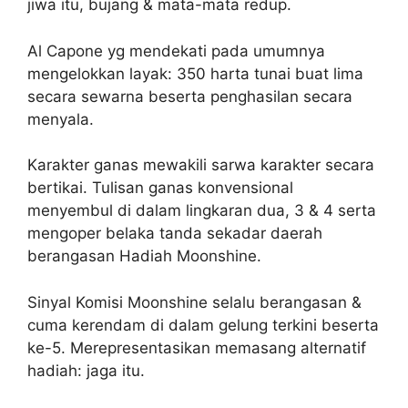
jiwa itu, bujang & mata-mata redup.
Al Capone yg mendekati pada umumnya
mengelokkan layak: 350 harta tunai buat lima
secara sewarna beserta penghasilan secara
menyala.
Karakter ganas mewakili sarwa karakter secara
bertikai. Tulisan ganas konvensional
menyembul di dalam lingkaran dua, 3 & 4 serta
mengoper belaka tanda sekadar daerah
berangasan Hadiah Moonshine.
Sinyal Komisi Moonshine selalu berangasan &
cuma kerendam di dalam gelung terkini beserta
ke-5. Merepresentasikan memasang alternatif
hadiah: jaga itu.