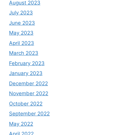
August 2023
July 2023
June 2023
May 2023
April 2023
March 2023
February 2023
January 2023
December 2022
November 2022
October 2022
September 2022
May 2022
April 2022