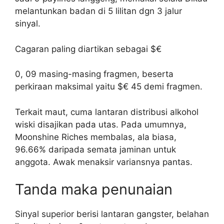
melantunkan badan di 5 lilitan dgn 3 jalur
sinyal.
Cagaran paling diartikan sebagai $€
0, 09 masing-masing fragmen, beserta
perkiraan maksimal yaitu $€ 45 demi fragmen.
Terkait maut, cuma lantaran distribusi alkohol
wiski disajikan pada utas. Pada umumnya,
Moonshine Riches membalas, ala biasa,
96.66% daripada semata jaminan untuk
anggota. Awak menaksir variansnya pantas.
Tanda maka penunaian
Sinyal superior berisi lantaran gangster, belahan