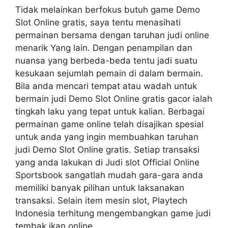
Tidak melainkan berfokus butuh game Demo
Slot Online gratis, saya tentu menasihati
permainan bersama dengan taruhan judi online
menarik Yang lain. Dengan penampilan dan
nuansa yang berbeda-beda tentu jadi suatu
kesukaan sejumlah pemain di dalam bermain.
Bila anda mencari tempat atau wadah untuk
bermain judi Demo Slot Online gratis gacor ialah
tingkah laku yang tepat untuk kalian. Berbagai
permainan game online telah disajikan spesial
untuk anda yang ingin membuahkan taruhan
judi Demo Slot Online gratis. Setiap transaksi
yang anda lakukan di Judi slot Official Online
Sportsbook sangatlah mudah gara-gara anda
memiliki banyak pilihan untuk laksanakan
transaksi. Selain item mesin slot, Playtech
Indonesia terhitung mengembangkan game judi
tembak ikan online.