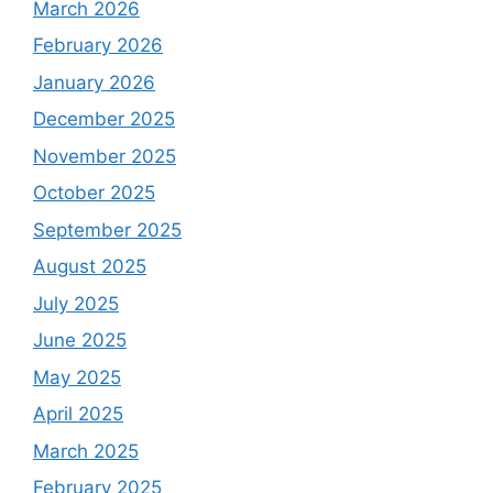
March 2026
February 2026
January 2026
December 2025
November 2025
October 2025
September 2025
August 2025
July 2025
June 2025
May 2025
April 2025
March 2025
February 2025