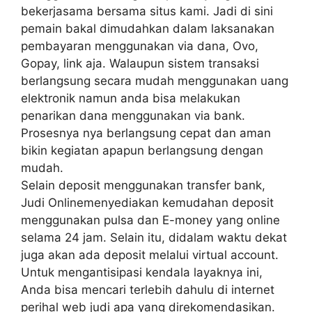
bekerjasama bersama situs kami. Jadi di sini
pemain bakal dimudahkan dalam laksanakan
pembayaran menggunakan via dana, Ovo,
Gopay, link aja. Walaupun sistem transaksi
berlangsung secara mudah menggunakan uang
elektronik namun anda bisa melakukan
penarikan dana menggunakan via bank.
Prosesnya nya berlangsung cepat dan aman
bikin kegiatan apapun berlangsung dengan
mudah.
Selain deposit menggunakan transfer bank,
Judi Onlinemenyediakan kemudahan deposit
menggunakan pulsa dan E-money yang online
selama 24 jam. Selain itu, didalam waktu dekat
juga akan ada deposit melalui virtual account.
Untuk mengantisipasi kendala layaknya ini,
Anda bisa mencari terlebih dahulu di internet
perihal web judi apa yang direkomendasikan.