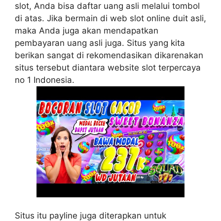
slot, Anda bisa daftar uang asli melalui tombol
di atas. Jika bermain di web slot online duit asli,
maka Anda juga akan mendapatkan
pembayaran uang asli juga. Situs yang kita
berikan sangat di rekomendasikan dikarenakan
situs tersebut diantara website slot terpercaya
no 1 Indonesia.
Situs itu payline juga diterapkan untuk