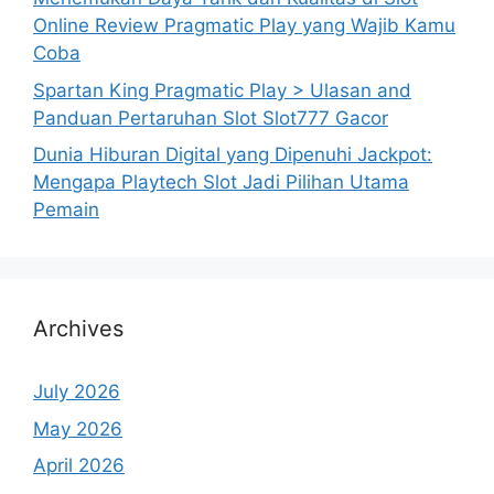
Online Review Pragmatic Play yang Wajib Kamu
Coba
Spartan King Pragmatic Play > Ulasan and
Panduan Pertaruhan Slot Slot777 Gacor
Dunia Hiburan Digital yang Dipenuhi Jackpot:
Mengapa Playtech Slot Jadi Pilihan Utama
Pemain
Archives
July 2026
May 2026
April 2026