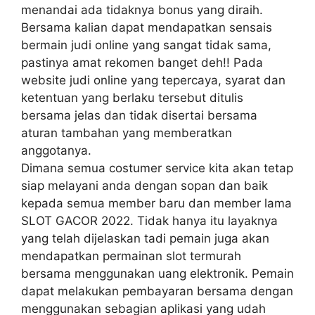
menandai ada tidaknya bonus yang diraih.
Bersama kalian dapat mendapatkan sensais
bermain judi online yang sangat tidak sama,
pastinya amat rekomen banget deh!! Pada
website judi online yang tepercaya, syarat dan
ketentuan yang berlaku tersebut ditulis
bersama jelas dan tidak disertai bersama
aturan tambahan yang memberatkan
anggotanya.
Dimana semua costumer service kita akan tetap
siap melayani anda dengan sopan dan baik
kepada semua member baru dan member lama
SLOT GACOR 2022. Tidak hanya itu layaknya
yang telah dijelaskan tadi pemain juga akan
mendapatkan permainan slot termurah
bersama menggunakan uang elektronik. Pemain
dapat melakukan pembayaran bersama dengan
menggunakan sebagian aplikasi yang udah