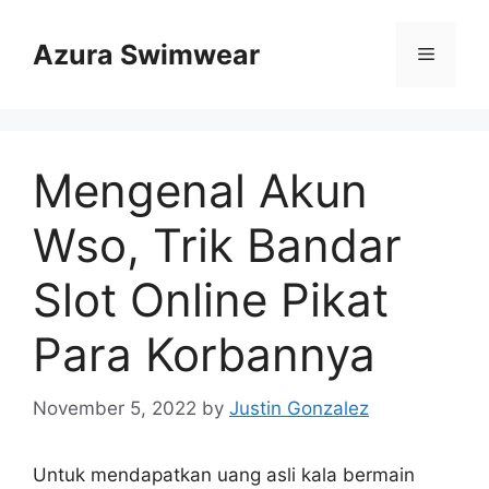
Skip
to
Azura Swimwear
Menu
content
Mengenal Akun
Wso, Trik Bandar
Slot Online Pikat
Para Korbannya
November 5, 2022
by
Justin Gonzalez
Untuk mendapatkan uang asli kala bermain