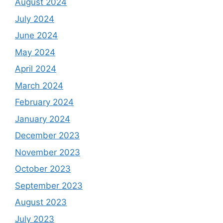
August 2024
July 2024
June 2024
May 2024
April 2024
March 2024
February 2024
January 2024
December 2023
November 2023
October 2023
September 2023
August 2023
July 2023