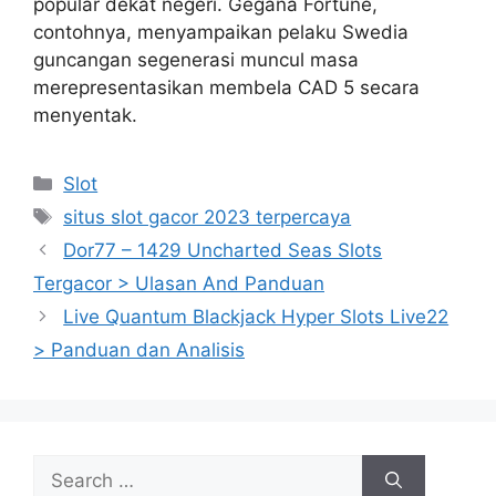
popular dekat negeri. Gegana Fortune,
contohnya, menyampaikan pelaku Swedia
guncangan segenerasi muncul masa
merepresentasikan membela CAD 5 secara
menyentak.
Categories
Slot
Tags
situs slot gacor 2023 terpercaya
Dor77 – 1429 Uncharted Seas Slots
Tergacor > Ulasan And Panduan
Live Quantum Blackjack Hyper Slots Live22
> Panduan dan Analisis
Search
for: