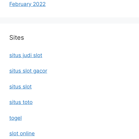
February 2022
Sites
situs judi slot
situs slot gacor
situs slot
situs toto
togel
slot online