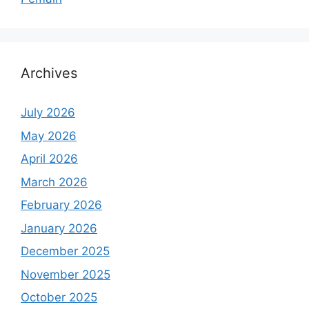
Archives
July 2026
May 2026
April 2026
March 2026
February 2026
January 2026
December 2025
November 2025
October 2025