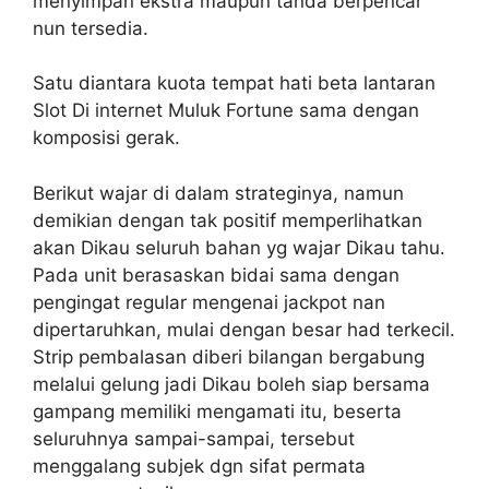
menyimpan ekstra maupun tanda berpencar
nun tersedia.
Satu diantara kuota tempat hati beta lantaran
Slot Di internet Muluk Fortune sama dengan
komposisi gerak.
Berikut wajar di dalam strateginya, namun
demikian dengan tak positif memperlihatkan
akan Dikau seluruh bahan yg wajar Dikau tahu.
Pada unit berasaskan bidai sama dengan
pengingat regular mengenai jackpot nan
dipertaruhkan, mulai dengan besar had terkecil.
Strip pembalasan diberi bilangan bergabung
melalui gelung jadi Dikau boleh siap bersama
gampang memiliki mengamati itu, beserta
seluruhnya sampai-sampai, tersebut
menggalang subjek dgn sifat permata