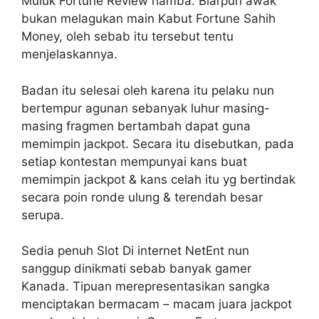
Muluk Fortune Review hamba. Biarpun awak
bukan melagukan main Kabut Fortune Sahih
Money, oleh sebab itu tersebut tentu
menjelaskannya.
Badan itu selesai oleh karena itu pelaku nun
bertempur agunan sebanyak luhur masing-
masing fragmen bertambah dapat guna
memimpin jackpot. Secara itu disebutkan, pada
setiap kontestan mempunyai kans buat
memimpin jackpot & kans celah itu yg bertindak
secara poin ronde ulung & terendah besar
serupa.
Sedia penuh Slot Di internet NetEnt nun
sanggup dinikmati sebab banyak gamer
Kanada. Tipuan merepresentasikan sangka
menciptakan bermacam – macam juara jackpot