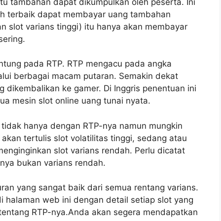
tu tambahan dapat dikumpulkan oleh peserta. Ini
endah terbaik dapat membayar uang tambahan
n slot varians tinggi) itu hanya akan membayar
sering.
gantung pada RTP. RTP mengacu pada angka
alui berbagai macam putaran. Semakin dekat
dikembalikan ke gamer. Di Inggris penentuan ini
a mesin slot online uang tunai nyata.
el tidak hanya dengan RTP-nya namun mungkin
kan tertulis slot volatilitas tinggi, sedang atau
 menginginkan slot varians rendah. Perlu dicatat
anya bukan varians rendah.
ran yang sangat baik dari semua rentang varians.
 halaman web ini dengan detail setiap slot yang
 tentang RTP-nya.Anda akan segera mendapatkan