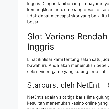
Inggris.Dengan tambahan pembayaran yan
kemungkinan untuk menang besar-besaran
tidak dapat mencapai skor yang baik, itu h
besar.
Slot Varians Rendah
Inggris
Lihat ikhtisar kami tentang salah satu judu
bawah ini. Anda akan menemukan beberap
selain video game yang kurang terkenal.
Starburst oleh NetEnt –
NetEnt’s adalah slot tiga baris lima gulu
kesulitan menemukan kasino online yang t