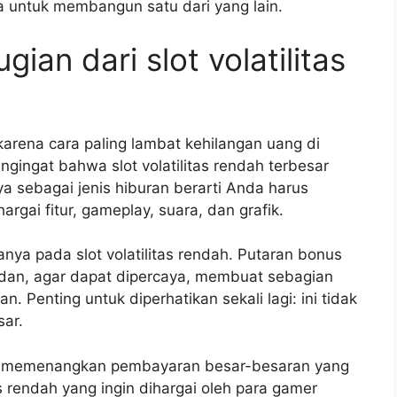
untuk membangun satu dari yang lain.
ian dari slot volatilitas
arena cara paling lambat kehilangan uang di
ngingat bahwa slot volatilitas rendah terbesar
 sebagai jenis hiburan berarti Anda harus
rgai fitur, gameplay, suara, dan grafik.
nya pada slot volatilitas rendah. Putaran bonus
an, agar dapat dipercaya, membuat sebagian
 Penting untuk diperhatikan sekali lagi: ini tidak
sar.
uk memenangkan pembayaran besar-besaran yang
 rendah yang ingin dihargai oleh para gamer