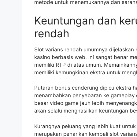
metode untuk menemukannya dan sarana 
Keuntungan dan kerug
rendah
Slot varians rendah umumnya dijelaskan k
kasino berbasis web. Ini sangat benar me
memiliki RTP di atas umum. Memainkannya
memiliki kemungkinan ekstra untuk mengha
Putaran bonus cenderung dipicu ekstra ha
menambahkan penyebaran ke gameplay d
besar video game jauh lebih menyenangkan.
akan selalu menghasilkan keuntungan be
Kurangnya peluang yang lebih kuat unt
merupakan penarikan kembali slot varians