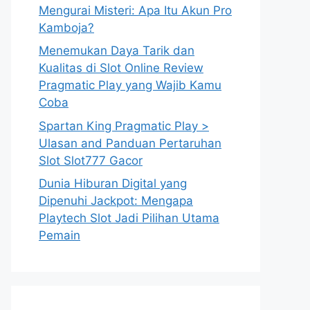
Mengurai Misteri: Apa Itu Akun Pro
Kamboja?
Menemukan Daya Tarik dan
Kualitas di Slot Online Review
Pragmatic Play yang Wajib Kamu
Coba
Spartan King Pragmatic Play >
Ulasan and Panduan Pertaruhan
Slot Slot777 Gacor
Dunia Hiburan Digital yang
Dipenuhi Jackpot: Mengapa
Playtech Slot Jadi Pilihan Utama
Pemain