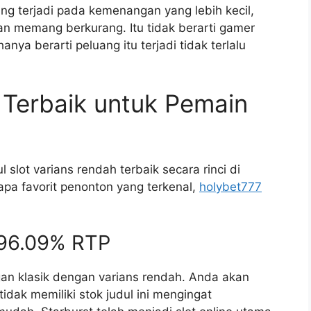
g terjadi pada kemenangan yang lebih kecil,
 memang berkurang. Itu tidak berarti gamer
anya berarti peluang itu terjadi tidak terlalu
 Terbaik untuk Pemain
l slot varians rendah terbaik secara rinci di
a favorit penonton yang terkenal,
holybet777
 96.09% RTP
ngan klasik dengan varians rendah. Anda akan
idak memiliki stok judul ini mengingat