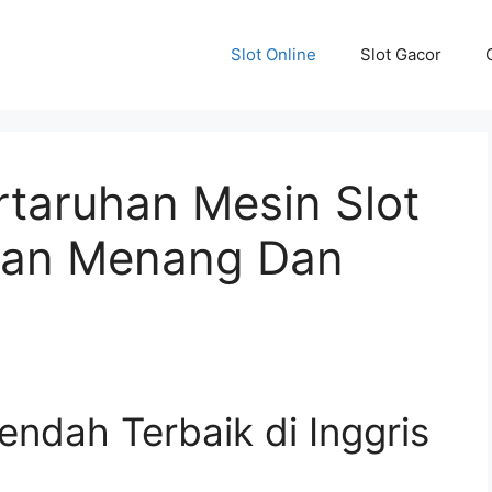
Slot Online
Slot Gacor
rtaruhan Mesin Slot
uan Menang Dan
endah Terbaik di Inggris