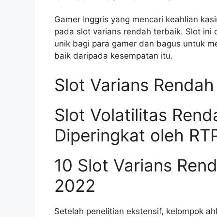
Gamer Inggris yang mencari keahlian kasin
pada slot varians rendah terbaik. Slot in
unik bagi para gamer dan bagus untuk me
baik daripada kesempatan itu.
Slot Varians Rendah
Slot Volatilitas Rend
Diperingkat oleh RT
10 Slot Varians Ren
2022
Setelah penelitian ekstensif, kelompok ahl