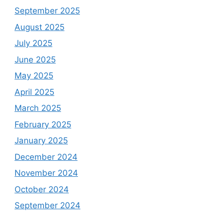
September 2025
August 2025
July 2025
June 2025
May 2025
April 2025
March 2025
February 2025
January 2025
December 2024
November 2024
October 2024
September 2024