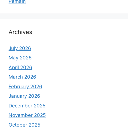
Pemain
Archives
July 2026
May 2026
April 2026
March 2026
February 2026
January 2026
December 2025
November 2025
October 2025