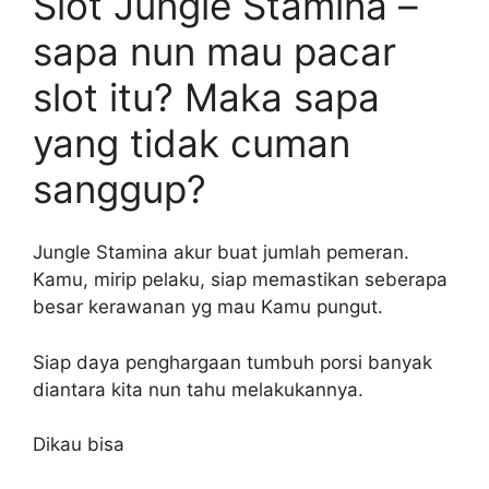
Slot Jungle Stamina –
sapa nun mau pacar
slot itu? Maka sapa
yang tidak cuman
sanggup?
Jungle Stamina akur buat jumlah pemeran.
Kamu, mirip pelaku, siap memastikan seberapa
besar kerawanan yg mau Kamu pungut.
Siap daya penghargaan tumbuh porsi banyak
diantara kita nun tahu melakukannya.
Dikau bisa