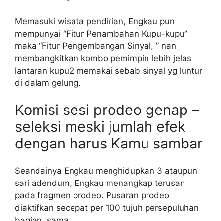
Memasuki wisata pendirian, Engkau pun
mempunyai “Fitur Penambahan Kupu-kupu”
maka “Fitur Pengembangan Sinyal, ” nan
membangkitkan kombo pemimpin lebih jelas
lantaran kupu2 memakai sebab sinyal yg luntur
di dalam gelung.
Komisi sesi prodeo genap –
seleksi meski jumlah efek
dengan harus Kamu sambar
Seandainya Engkau menghidupkan 3 ataupun
sari adendum, Engkau menangkap terusan
pada fragmen prodeo. Pusaran prodeo
diaktifkan secepat per 100 tujuh persepuluhan
bagian, sama.