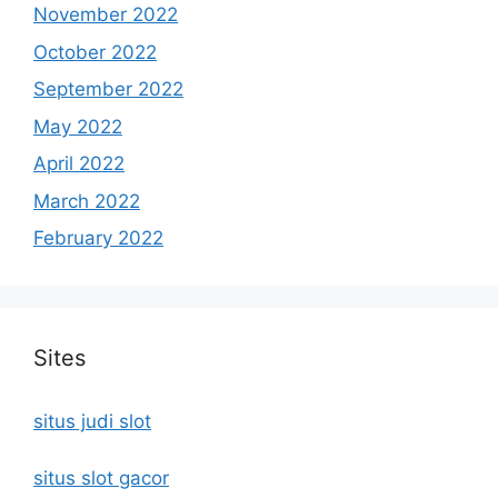
November 2022
October 2022
September 2022
May 2022
April 2022
March 2022
February 2022
Sites
situs judi slot
situs slot gacor