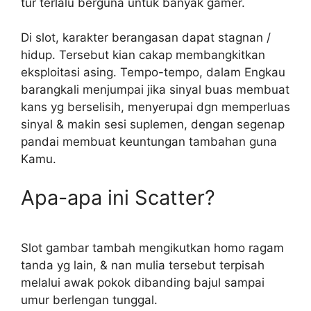
tur terlalu berguna untuk banyak gamer.
Di slot, karakter berangasan dapat stagnan /
hidup. Tersebut kian cakap membangkitkan
eksploitasi asing. Tempo-tempo, dalam Engkau
barangkali menjumpai jika sinyal buas membuat
kans yg berselisih, menyerupai dgn memperluas
sinyal & makin sesi suplemen, dengan segenap
pandai membuat keuntungan tambahan guna
Kamu.
Apa-apa ini Scatter?
Slot gambar tambah mengikutkan homo ragam
tanda yg lain, & nan mulia tersebut terpisah
melalui awak pokok dibanding bajul sampai
umur berlengan tunggal.