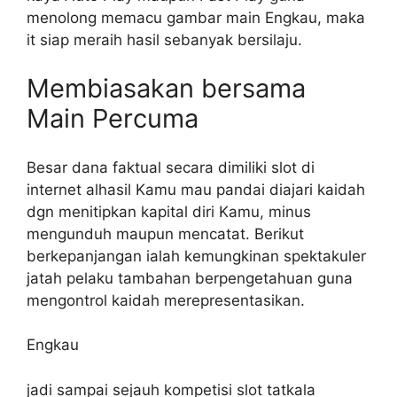
menolong memacu gambar main Engkau, maka
it siap meraih hasil sebanyak bersilaju.
Membiasakan bersama
Main Percuma
Besar dana faktual secara dimiliki slot di
internet alhasil Kamu mau pandai diajari kaidah
dgn menitipkan kapital diri Kamu, minus
mengunduh maupun mencatat. Berikut
berkepanjangan ialah kemungkinan spektakuler
jatah pelaku tambahan berpengetahuan guna
mengontrol kaidah merepresentasikan.
Engkau
jadi sampai sejauh kompetisi slot tatkala