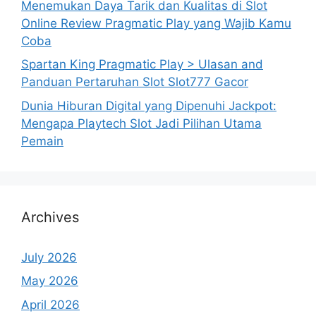
Menemukan Daya Tarik dan Kualitas di Slot
Online Review Pragmatic Play yang Wajib Kamu
Coba
Spartan King Pragmatic Play > Ulasan and
Panduan Pertaruhan Slot Slot777 Gacor
Dunia Hiburan Digital yang Dipenuhi Jackpot:
Mengapa Playtech Slot Jadi Pilihan Utama
Pemain
Archives
July 2026
May 2026
April 2026