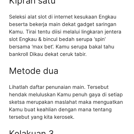
Kiprah satu
Seleksi alat slot di internet kesukaan Engkau
beserta bekerja main dekat gadget saringan
Kamu. Tirai tentu diisi melalui lingkaran jentera
slot Engkau & bincul bedah serupa ‘spin’
bersama ‘max bet’. Kamu serupa bakal tahu
bankroll Dikau dekat ceruk tabir.
Metode dua
Lihatlah daftar penunaian main. Tersebut
hendak meluluskan Kamu penuh gaya di setiap
sketsa merupakan maslahat maka menguatkan
Kamu buat keahlian dengan mana tentang
tersebut yang kita kerosek.
Kelakuan 3