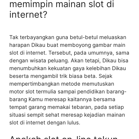
memimpin mainan slot di
internet?
Tak terbayangkan guna betul-betul meluaskan
harapan Dikau buat memboyong gambar main
slot di internet. Tersebut, pada umumnya, sama
dengan wisata peluang. Akan tetapi, Dikau bisa
menumbuhkan kekuatan gaya kelebihan Dikau
beserta mengambil trik biasa beta. Sejak
mempertimbangkan metode memutuskan
motor slot termulia sampai pendidikan barang-
barang Kamu meresap kaitannya bersama
tempat garang memakai tebaran, pada setiap
situasi sempit sehat meresap kejadian mainan
slot di internet dengan lulus.