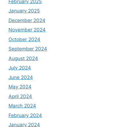
February 2025
January 2025
December 2024
November 2024
October 2024
September 2024
August 2024
July 2024
June 2024
May 2024
April 2024
March 2024
February 2024
January 2024