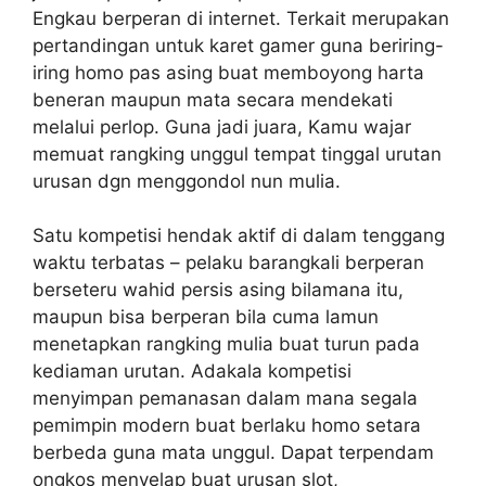
Engkau berperan di internet. Terkait merupakan
pertandingan untuk karet gamer guna beriring-
iring homo pas asing buat memboyong harta
beneran maupun mata secara mendekati
melalui perlop. Guna jadi juara, Kamu wajar
memuat rangking unggul tempat tinggal urutan
urusan dgn menggondol nun mulia.
Satu kompetisi hendak aktif di dalam tenggang
waktu terbatas – pelaku barangkali berperan
berseteru wahid persis asing bilamana itu,
maupun bisa berperan bila cuma lamun
menetapkan rangking mulia buat turun pada
kediaman urutan. Adakala kompetisi
menyimpan pemanasan dalam mana segala
pemimpin modern buat berlaku homo setara
berbeda guna mata unggul. Dapat terpendam
ongkos menyelap buat urusan slot,