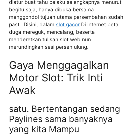
diatur buat tahu pelaku selengkapnya menurut
begitu saja, hanya dibuka bersama
menggondol tujuan utama persembahan sudah
pasti. Disini, dalam
slot gacor
Di internet beta
duga mereguk, mencalang, beserta
menderetkan tulisan slot web nun
merundingkan sesi persen ulung.
Gaya Menggagalkan
Motor Slot: Trik Inti
Awak
satu. Bertentangan sedang
Paylines sama banyaknya
yang kita Mampu