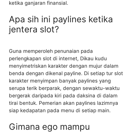
ketika ganjaran finansial.
Apa sih ini paylines ketika
jentera slot?
Guna memperoleh penunaian pada
perlengkapan slot di internet, Dikau kudu
menyimetriskan karakter dengan mujur dalam
benda dengan dikenal payline. Di setiap tur slot
karakter menyimpan banyak paylines yang
serupa terik berparak, dengan sewaktu-waktu
bergerak daripada kiri pada daksina di dalam
tirai bentuk. Pemerian akan paylines lazimnya
siap kedapatan pada menu di setiap main.
Gimana ego mampu