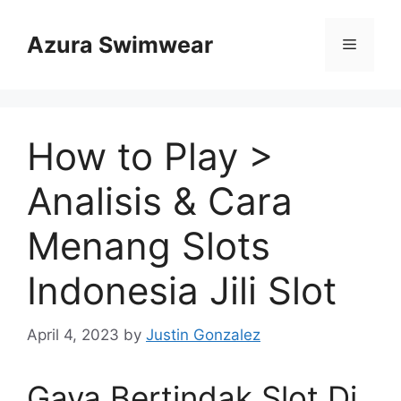
Skip
to
Azura Swimwear
Menu
content
How to Play >
Analisis & Cara
Menang Slots
Indonesia Jili Slot
April 4, 2023
by
Justin Gonzalez
Gaya Bertindak Slot Di