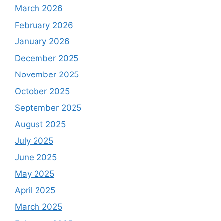
March 2026
February 2026
January 2026
December 2025
November 2025
October 2025
September 2025
August 2025
July 2025
June 2025
May 2025
April 2025
March 2025