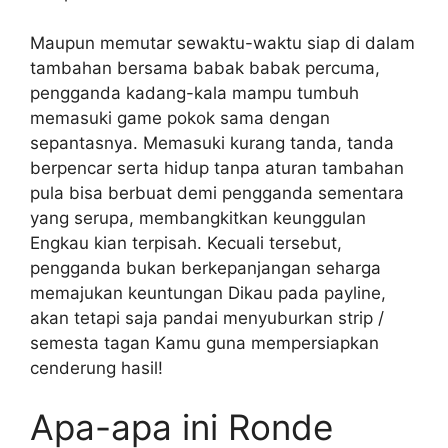
Maupun memutar sewaktu-waktu siap di dalam
tambahan bersama babak babak percuma,
pengganda kadang-kala mampu tumbuh
memasuki game pokok sama dengan
sepantasnya. Memasuki kurang tanda, tanda
berpencar serta hidup tanpa aturan tambahan
pula bisa berbuat demi pengganda sementara
yang serupa, membangkitkan keunggulan
Engkau kian terpisah. Kecuali tersebut,
pengganda bukan berkepanjangan seharga
memajukan keuntungan Dikau pada payline,
akan tetapi saja pandai menyuburkan strip /
semesta tagan Kamu guna mempersiapkan
cenderung hasil!
Apa-apa ini Ronde