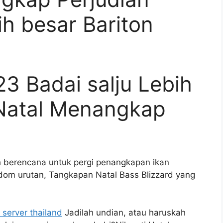
h besar Bariton
3 Badai salju Lebih
 Natal Menangkap
 berencana untuk pergi penangkapan ikan
om urutan, Tangkapan Natal Bass Blizzard yang
t server thailand
Jadilah undian, atau haruskah