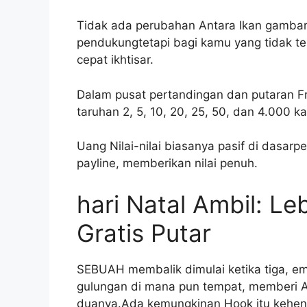
Tidak ada perubahan Antara Ikan gambar
pendukungtetapi bagi kamu yang tidak te
cepat ikhtisar.
Dalam pusat pertandingan dan putaran Fr
taruhan 2, 5, 10, 20, 25, 50, dan 4.000 kal
Uang Nilai-nilai biasanya pasif di dasarp
payline, memberikan nilai penuh.
hari Natal Ambil: Le
Gratis Putar
SEBUAH membalik dimulai ketika tiga, e
gulungan di mana pun tempat, memberi An
duanya.Ada kemungkinan Hook itu kehen