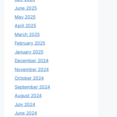
June 2025
May 2025
April 2025
March 2025
February 2025
January 2025
December 2024
November 2024
October 2024
September 2024
August 2024
July 2024
June 2024