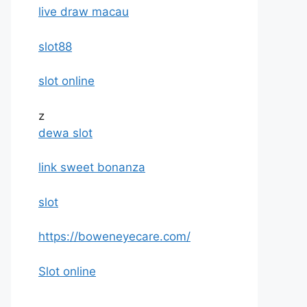
live draw macau
slot88
slot online
z
dewa slot
link sweet bonanza
slot
https://boweneyecare.com/
Slot online