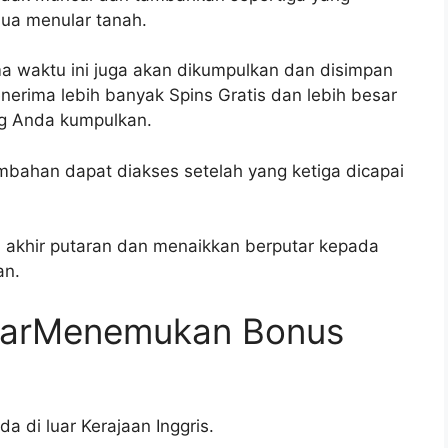
dua menular tanah.
ma waktu ini juga akan dikumpulkan dan disimpan
erima lebih banyak Spins Gratis dan lebih besar
ng Anda kumpulkan.
ambahan dapat diakses setelah yang ketiga dicapai
di akhir putaran dan menaikkan berputar kepada
an.
esarMenemukan Bonus
a di luar Kerajaan Inggris.