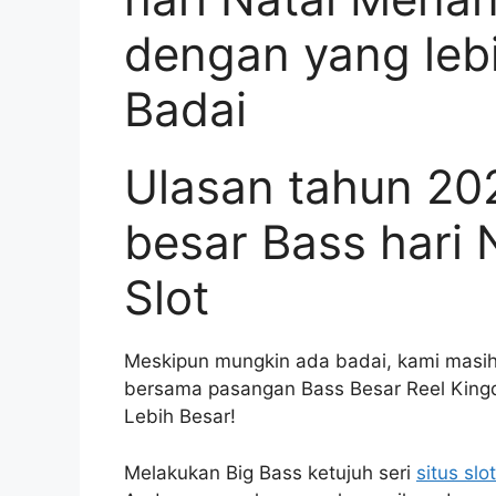
dengan yang lebi
Badai
Ulasan tahun 202
besar Bass hari
Slot
Meskipun mungkin ada badai, kami masih
bersama pasangan Bass Besar Reel Kingd
Lebih Besar!
Melakukan Big Bass ketujuh seri
situs slo