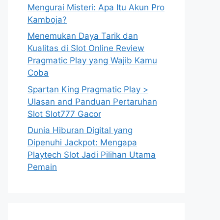
Mengurai Misteri: Apa Itu Akun Pro
Kamboja?
Menemukan Daya Tarik dan
Kualitas di Slot Online Review
Pragmatic Play yang Wajib Kamu
Coba
Spartan King Pragmatic Play >
Ulasan and Panduan Pertaruhan
Slot Slot777 Gacor
Dunia Hiburan Digital yang
Dipenuhi Jackpot: Mengapa
Playtech Slot Jadi Pilihan Utama
Pemain