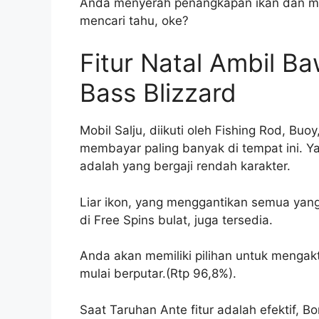
Anda menyerah penangkapan ikan dan mu
mencari tahu, oke?
Fitur Natal Ambil B
Bass Blizzard
Mobil Salju, diikuti oleh Fishing Rod, Bu
membayar paling banyak di tempat ini. Y
adalah yang bergaji rendah karakter.
Liar ikon, yang menggantikan semua yang 
di Free Spins bulat, juga tersedia.
Anda akan memiliki pilihan untuk menga
mulai berputar.(Rtp 96,8%).
Saat Taruhan Ante fitur adalah efektif, Bo