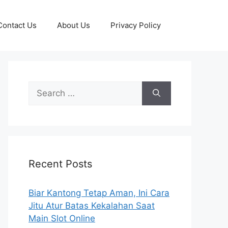
Contact Us
About Us
Privacy Policy
Search
for:
Recent Posts
Biar Kantong Tetap Aman, Ini Cara
Jitu Atur Batas Kekalahan Saat
Main Slot Online