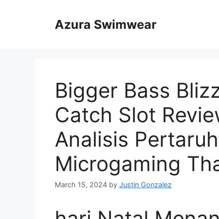
Skip
to
Azura Swimwear
content
Bigger Bass Bliz
Catch Slot Revi
Analisis Pertaruh
Microgaming Tha
March 15, 2024
by
Justin Gonzalez
hari Natal Mena