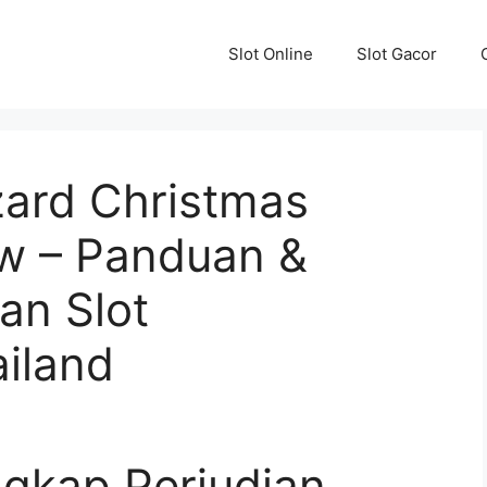
Slot Online
Slot Gacor
zard Christmas
ew – Panduan &
an Slot
iland
ngkap Perjudian