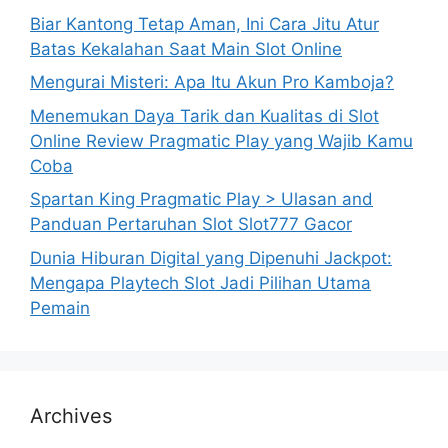
Biar Kantong Tetap Aman, Ini Cara Jitu Atur
Batas Kekalahan Saat Main Slot Online
Mengurai Misteri: Apa Itu Akun Pro Kamboja?
Menemukan Daya Tarik dan Kualitas di Slot
Online Review Pragmatic Play yang Wajib Kamu
Coba
Spartan King Pragmatic Play > Ulasan and
Panduan Pertaruhan Slot Slot777 Gacor
Dunia Hiburan Digital yang Dipenuhi Jackpot:
Mengapa Playtech Slot Jadi Pilihan Utama
Pemain
Archives