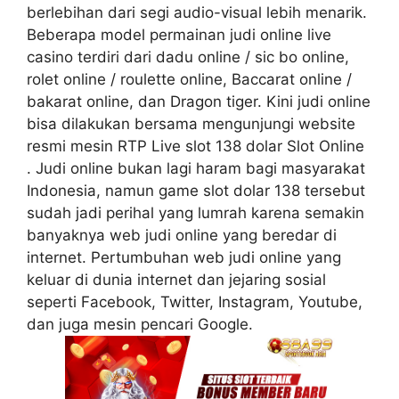
berlebihan dari segi audio-visual lebih menarik.
Beberapa model permainan judi online live
casino terdiri dari dadu online / sic bo online,
rolet online / roulette online, Baccarat online /
bakarat online, dan Dragon tiger. Kini judi online
bisa dilakukan bersama mengunjungi website
resmi mesin RTP Live slot 138 dolar Slot Online
. Judi online bukan lagi haram bagi masyarakat
Indonesia, namun game slot dolar 138 tersebut
sudah jadi perihal yang lumrah karena semakin
banyaknya web judi online yang beredar di
internet. Pertumbuhan web judi online yang
keluar di dunia internet dan jejaring sosial
seperti Facebook, Twitter, Instagram, Youtube,
dan juga mesin pencari Google.