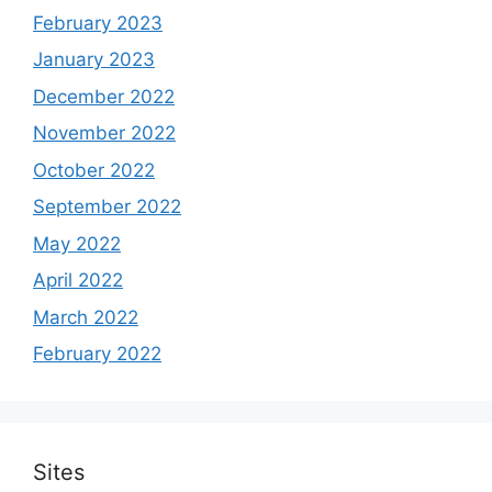
February 2023
January 2023
December 2022
November 2022
October 2022
September 2022
May 2022
April 2022
March 2022
February 2022
Sites