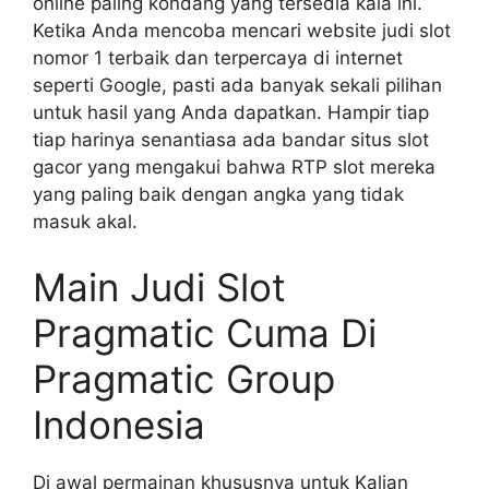
online paling kondang yang tersedia kala ini.
Ketika Anda mencoba mencari website judi slot
nomor 1 terbaik dan terpercaya di internet
seperti Google, pasti ada banyak sekali pilihan
untuk hasil yang Anda dapatkan. Hampir tiap
tiap harinya senantiasa ada bandar situs slot
gacor yang mengakui bahwa RTP slot mereka
yang paling baik dengan angka yang tidak
masuk akal.
Main Judi Slot
Pragmatic Cuma Di
Pragmatic Group
Indonesia
Di awal permainan khususnya untuk Kalian