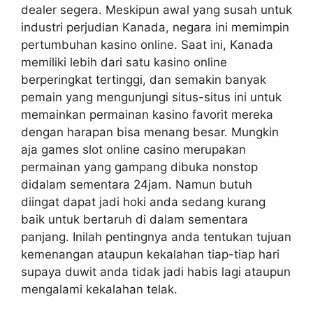
dealer segera. Meskipun awal yang susah untuk
industri perjudian Kanada, negara ini memimpin
pertumbuhan kasino online. Saat ini, Kanada
memiliki lebih dari satu kasino online
berperingkat tertinggi, dan semakin banyak
pemain yang mengunjungi situs-situs ini untuk
memainkan permainan kasino favorit mereka
dengan harapan bisa menang besar. Mungkin
aja games slot online casino merupakan
permainan yang gampang dibuka nonstop
didalam sementara 24jam. Namun butuh
diingat dapat jadi hoki anda sedang kurang
baik untuk bertaruh di dalam sementara
panjang. Inilah pentingnya anda tentukan tujuan
kemenangan ataupun kekalahan tiap-tiap hari
supaya duwit anda tidak jadi habis lagi ataupun
mengalami kekalahan telak.