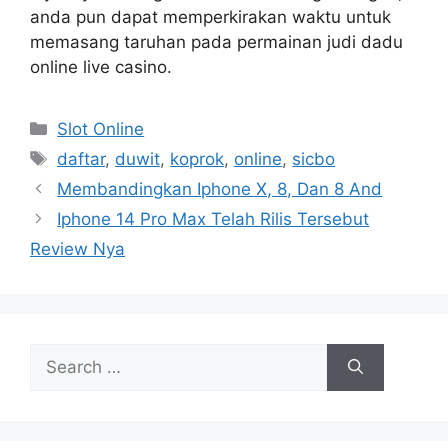
anda pun dapat memperkirakan waktu untuk
memasang taruhan pada permainan judi dadu
online live casino.
Categories
Slot Online
Tags
daftar
,
duwit
,
koprok
,
online
,
sicbo
Membandingkan Iphone X, 8, Dan 8 And
Iphone 14 Pro Max Telah Rilis Tersebut
Review Nya
Search
for: