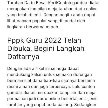
Taruhan Dadu Besar KecilContoh gambar diatas
merupakan tampilan meja taruhan dadu online
yang telah di edit. Dengan begitu anda dapat
lihat bacaan popular yang di tandai oleh
lingkaran berwarna merah.
Pppk Guru 2022 Telah
Dibuka, Begini Langkah
Daftarnya
Dengan ada artikel ini semoga dapat
mendukung kalian untuk semakin dorongan
bermain slot dana tiap-tiap saatnya bersama
resmi aman dan juga terpercaya. Lalu contoh
gambar diatas merupakan tampilan dari meja
permainan judi dadu online beserta jenis-jenis
taruhan yang dapat anda pasang. Sedangkan