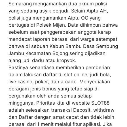
Semarang mengamankan dua oknum polisi
yang sedang asyik berjudi. Selain Aiptu AH,
polisi juga mengamankan Aiptu OC yang
bertugas di Polsek Mijen. Data dihimpun bahwa
sebelum saat penggerebekan anggota kerap
mendapat laporan berasal dari warga setempat
bahwa di sebuah Kebun Bambu Desa Sembung
Jambu Kecamatan Bojong sering dijadikan
ajang judi dadu atau kropyok.
Pastinya senantiasa memberikan pemberian
dalam lakukan daftar di slot online, judi bola,
live casino, poker, dan arcade. Menyediakan
beragam jenis bonus yang tetap siap di
pergunakan oleh anda semua setiap
minggunya. Prioritas kita di website SLOT88
adalah selesaikan transaksi Deposit, withdraw
dan Daftar dengan amat cepat dan tidak lebih
berasal dari 1 menit melalui fitur aplikasi. Jika