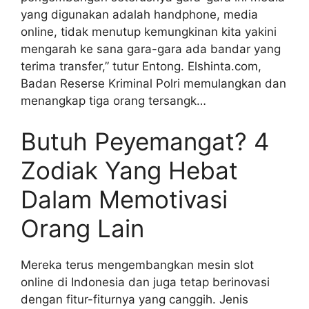
yang digunakan adalah handphone, media
online, tidak menutup kemungkinan kita yakini
mengarah ke sana gara-gara ada bandar yang
terima transfer,” tutur Entong. Elshinta.com,
Badan Reserse Kriminal Polri memulangkan dan
menangkap tiga orang tersangk…
Butuh Peyemangat? 4
Zodiak Yang Hebat
Dalam Memotivasi
Orang Lain
Mereka terus mengembangkan mesin slot
online di Indonesia dan juga tetap berinovasi
dengan fitur-fiturnya yang canggih. Jenis