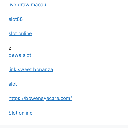
live draw macau
slot88
slot online
z
dewa slot
link sweet bonanza
slot
https://boweneyecare.com/
Slot online