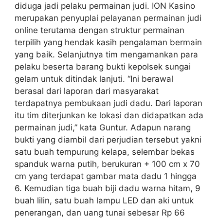
diduga jadi pelaku permainan judi. ION Kasino
merupakan penyuplai pelayanan permainan judi
online terutama dengan struktur permainan
terpilih yang hendak kasih pengalaman bermain
yang baik. Selanjutnya tim mengamankan para
pelaku beserta barang bukti kepolsek sungai
gelam untuk ditindak lanjuti. “Ini berawal
berasal dari laporan dari masyarakat
terdapatnya pembukaan judi dadu. Dari laporan
itu tim diterjunkan ke lokasi dan didapatkan ada
permainan judi,” kata Guntur. Adapun narang
bukti yang diambil dari perjudian tersebut yakni
satu buah tempurung kelapa, selembar bekas
spanduk warna putih, berukuran + 100 cm x 70
cm yang terdapat gambar mata dadu 1 hingga
6. Kemudian tiga buah biji dadu warna hitam, 9
buah lilin, satu buah lampu LED dan aki untuk
penerangan, dan uang tunai sebesar Rp 66