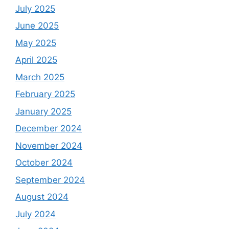
July 2025
June 2025
May 2025
April 2025
March 2025
February 2025
January 2025
December 2024
November 2024
October 2024
September 2024
August 2024
July 2024